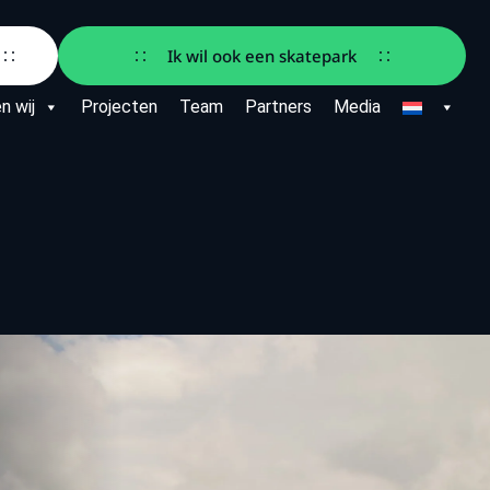
Ik wil ook een skatepark
n wij
Projecten
Team
Partners
Media