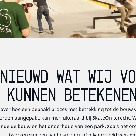
NIEUWD WAT WIJ V
 KUNNEN BETEKENE
over hoe een bepaald proces met betrekking tot de bouw v
orden aangepakt, kan men uiteraard bij SkateOn terecht. W
ande de bouw en het onderhoud van een park, zoals het or
t uitwerken van een aanbesteding, of bijvoorbeeld wet- en