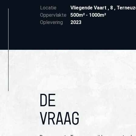
Locatie
Vliegende Vaart
,
8
,
Terneu
Oppervlakte
500m² - 1000m²
Oplevering
2023
DE
VRAAG