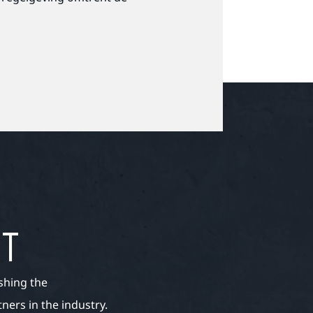
ET
shing the
ers in the industry.