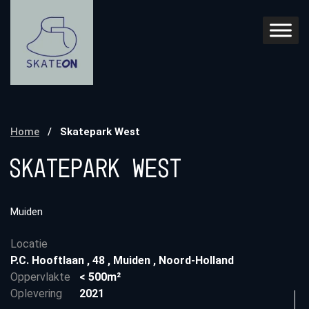
Home
/
Skatepark West
Skatepark West
Muiden
Locatie
P.C. Hooftlaan
,
48
,
Muiden
,
Noord-Holland
Oppervlakte
< 500m²
Oplevering
2021