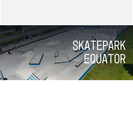
Skatepark
Equator
Skatepark
Veenendaal