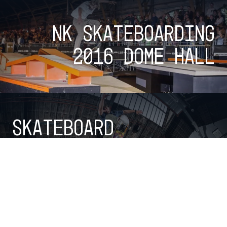
NK Skateboarding
2016 Dome Hall
Skateboard
Training Center
(Olympic Indoor
Skatepark).