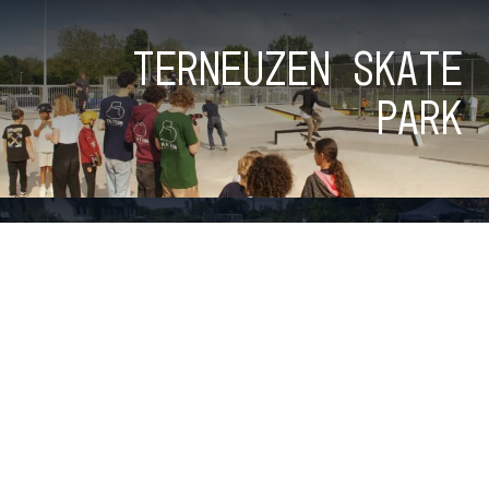
Terneuzen Skate
Park
Skatepark NEXT
TO Railway 2.0
Bekijk alle parken