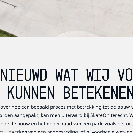
NIEUWD WAT WIJ V
 KUNNEN BETEKENE
over hoe een bepaald proces met betrekking tot de bouw v
orden aangepakt, kan men uiteraard bij SkateOn terecht. W
ande de bouw en het onderhoud van een park, zoals het or
t uitwerken van een aanbesteding, of bijvoorbeeld wet- en