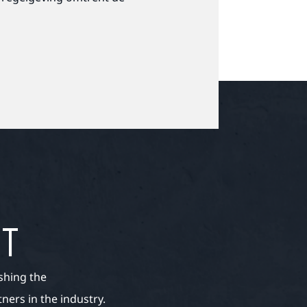
ET
shing the
ers in the industry.