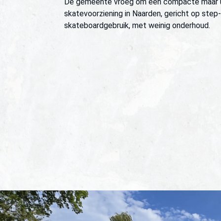
De gemeente vroeg om een compacte maar 
skatevoorziening in Naarden, gericht op step
skateboardgebruik, met weinig onderhoud.