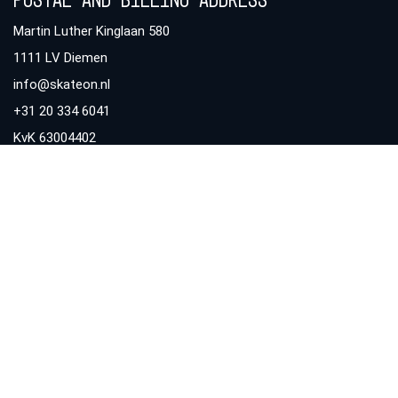
Postal and billing address
Martin Luther Kinglaan 580
1111 LV Diemen
info@skateon.nl
+31 20 334 6041
KvK 63004402
BTW NL8550.50.147B01
Visiting address
Burgemeester Brokxlaan 6
5041 SB Tilburg Netherlands
Wood workshop &
warehouse Visiting address
Hagenmuntweg 5
4879 NM Etten-leur Netherlands
Steel workshop