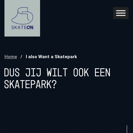
Home
/
I also Want a Skatepark
Dus jij wilt ook een
skatepark?
Dat snappen we als geen ander! En dat kan. Het enige wat
je moet doen is ons formulier in te vullen en dan nemen
onze bouwers contact met je op! Heb je zelf al wat
inspiratie, of heb je andere mooie parken gezien? Helemaal
top, zo weten wij direct wat voor type park je nodig hebt!