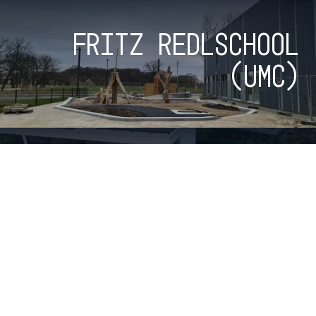
Fritz Redlschool
(UMC)
Skate Sculpture
and Terrace
Bekijk alle parken