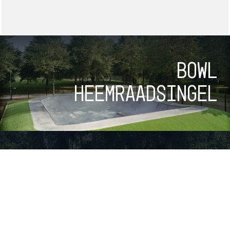
Bowl
Heemraadsingel
Skatebowl
Soetendaal
Square