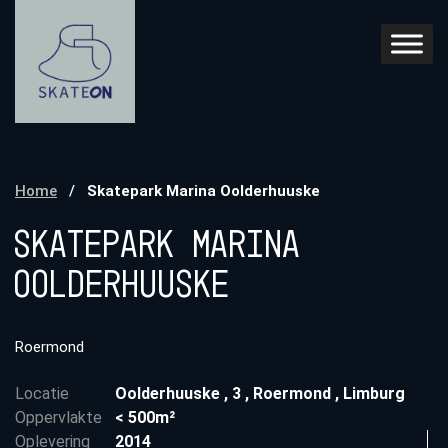
Home
/
Skatepark Marina Oolderhuuske
Skatepark Marina
Oolderhuuske
Roermond
Locatie
Oolderhuuske
,
3
,
Roermond
,
Limburg
Oppervlakte
< 500m²
Oplevering
2014