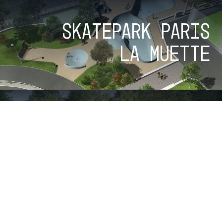
Skatepark Paris
La Muette
Bowl
Heemraadsingel
Bekijk alle parken