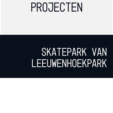
projecten
Skatepark Van
Leeuwenhoekpark
Indoor skatepark
Waalhalla 2.0