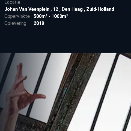
Locatie
Johan Van Veenplein
,
12
,
Den Haag
,
Zuid-Holland
Oppervlakte
500m² - 1000m²
Oplevering
2018