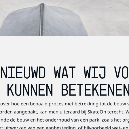
NIEUWD WAT WIJ V
 KUNNEN BETEKENE
over hoe een bepaald proces met betrekking tot de bouw v
orden aangepakt, kan men uiteraard bij SkateOn terecht. W
ande de bouw en het onderhoud van een park, zoals het or
t uitwerken van een aanbesteding, of bijvoorbeeld wet- en