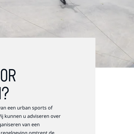
OOR
N?
an een urban sports of
ij kunnen u adviseren over
ganiseren van een
 regelgeving omtrent de