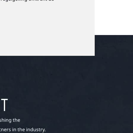
ET
shing the
ers in the industry.