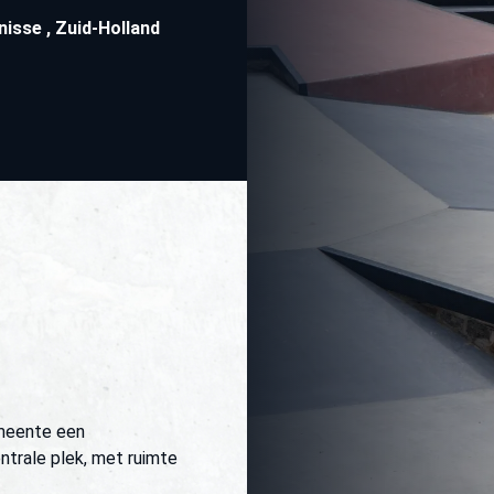
enisse
,
Zuid-Holland
emeente een
ntrale plek, met ruimte