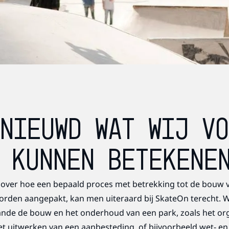
NIEUWD WAT WIJ V
 KUNNEN BETEKENE
over hoe een bepaald proces met betrekking tot de bouw v
orden aangepakt, kan men uiteraard bij SkateOn terecht. W
ande de bouw en het onderhoud van een park, zoals het or
t uitwerken van een aanbesteding, of bijvoorbeeld wet- en