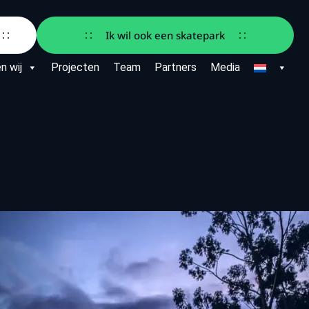
Ik wil ook een skatepark
n wij
Projecten
Team
Partners
Media