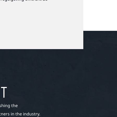
ET
shing the
ers in the industry.